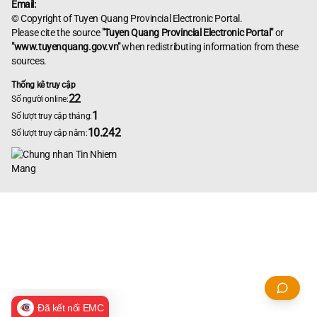
Email:
© Copyright of Tuyen Quang Provincial Electronic Portal.
Please cite the source
"Tuyen Quang Provincial Electronic Portal"
or
"www.tuyenquang.gov.vn"
when redistributing information from these
sources.
Thống kê truy cập
22
Số người online:
1
Số lượt truy cập tháng:
10.242
Số lượt truy cập năm:
Đã kết nối EMC